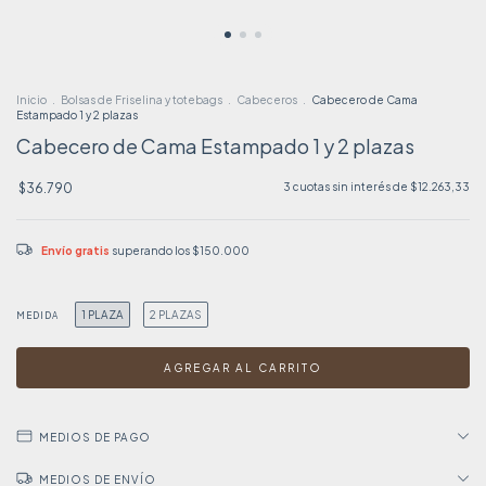
Inicio
.
Bolsas de Friselina y totebags
.
Cabeceros
.
Cabecero de Cama
Estampado 1 y 2 plazas
Cabecero de Cama Estampado 1 y 2 plazas
$36.790
3
cuotas sin interés de
$12.263,33
Envío gratis
superando los
$150.000
1 PLAZA
2 PLAZAS
MEDIDA
MEDIOS DE PAGO
MEDIOS DE ENVÍO