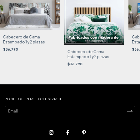
Cabecero de Cama
Cab
Estampado 1 y 2 plazas
Esta
$36.790
$36
Cabecero de Cama
Estampado 1 y 2 plazas
$36.790
RECIBI OFERTAS EXCLUSIVAS!!