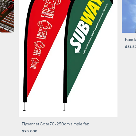
Bander
$31.5
Flybanner Gota 70x250cm simple faz
$98.000