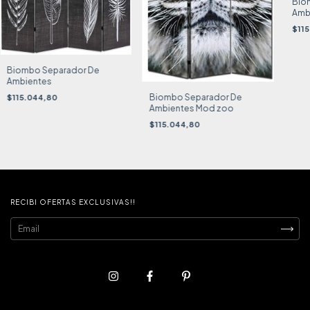
Bio
Amb
$11
Biombo Separador De
Ambientes
Biombo Separador De
$115.044,80
Ambientes Mod zoo
$115.044,80
RECIBI OFERTAS EXCLUSIVAS!!