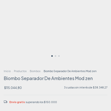
Inicio
.
Productos
.
Biombos
.
Biombo Separador De Ambientes Mod zen
Biombo Separador De Ambientes Mod zen
$115.044,80
3
cuotas sin interés de
$38.348,27
Envío gratis
superando los
$150.000