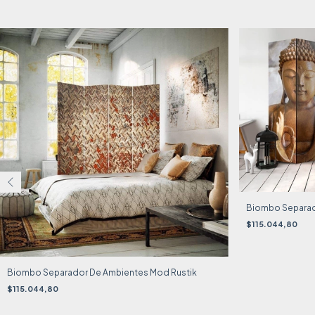
Biombo Separad
$115.044,80
Biombo Separador De Ambientes Mod Rustik
$115.044,80