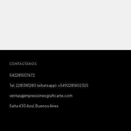
CONTACTÁNOS
542281507672
Tel. 2281381280 (whatsapp): +5492281402325
ventas@impresionesgraficarte.com
Salta 430 Azul, Buenos Aires