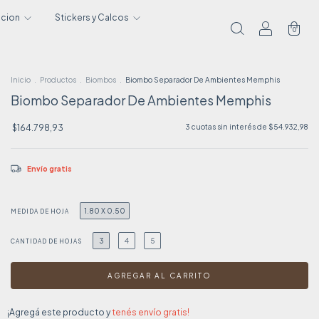
acion
Stickers y Calcos
0
Inicio
.
Productos
.
Biombos
.
Biombo Separador De Ambientes Memphis
Biombo Separador De Ambientes Memphis
$164.798,93
3
cuotas sin interés de
$54.932,98
Envío gratis
1.80 X 0.50
MEDIDA DE HOJA
3
4
5
CANTIDAD DE HOJAS
¡Agregá este producto y
tenés envío gratis!