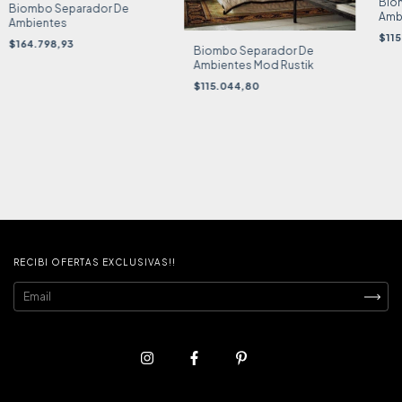
Bio
Biombo Separador De
Amb
Ambientes
$11
$164.798,93
Biombo Separador De
Ambientes Mod Rustik
$115.044,80
RECIBI OFERTAS EXCLUSIVAS!!