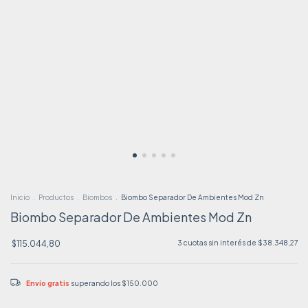
Inicio
.
Productos
.
Biombos
.
Biombo Separador De Ambientes Mod Zn
Biombo Separador De Ambientes Mod Zn
$115.044,80
3
cuotas sin interés de
$38.348,27
Envío gratis
superando los
$150.000