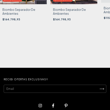
Bio
Biombo Separador De
Biombo Separador De
Amb
Ambientes
Ambientes
$11
$164.798,93
$164.798,93
RECIBI OFERTAS EXCLUSIVAS!!